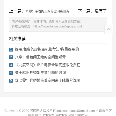
上一篇：
下一篇：没有了
八零：带着阎王给的空间当知青
内容版权声明：除非注明，否则皆为本站原创文章。
转载注明出处：
https://www.heiqu.com/zgxxyz.html
相关推荐
好用,免费的虚拟主机推荐知乎(最好用的
1
八零：带着阎王给的空间当知青
2
《九度空间》正片电影全集完整版免费在
3
关于麻阳县婚姻生育问题的咨询
4
穿七零年代娇娇带着空间来了陆悦兮沈凌
5
Copyright © 2020 黑区网络 版权所有 longwanglaozi@gmail.com 主题由
黑区
网络
制作. ICP备案:
京ICP备14015190号-4