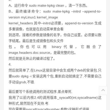
A、运行命令 sudo make-kpkg clean ，清一下东西。
B、最终编译命令：sudo make-kpkg –initrd –append-to-
version myLinux1 kernel_image
kernel_headers 其中–initrd必须要，append-to-version 生成
多重镜像，也就是在启动菜单里会看
到选项，接着的参数是镜像的名字，你自己设置，必须要以数
字结尾。最后是生成镜像包和头文件
包。你也可以用 binary代替，它融合了
image.headers.doc.source，是最完整的包。
然后就是无休止的编译过程了。
4.
然后就简单了,在Linux这层目录中会生成两个deb的安装包.只
要sudo dpkg -i 安装这两个包,重新启动就搞定了.不需要自己
手动设grub,不错.
最后要写个系统调用的测试程序,差点晕死.
我用了以前内核2.4的调用版本_syscall0(int,syscallname)这
种形式,居然现在不支持.考.
现在需要用syscall(syscallnumber,参数)这种形式调用.