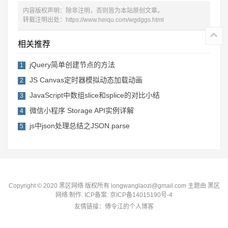
内容版权声明：除非注明，否则皆为本站原创文章。
转载注明出处：
https://www.heiqu.com/wgdggs.html
相关推荐
jQuery简单创建节点的方法
1
JS Canvas定时器模拟动态加载动画
2
JavaScript中数组slice和splice的对比小结
3
微信小程序 Storage API实例详解
4
js中json处理总结之JSON.parse
5
Copyright © 2020 黑区网络 版权所有 longwanglaozi@gmail.com 主题由
黑区
网络
制作. ICP备案:
京ICP备14015190号-4
友情链接：
傅令江的个人博客