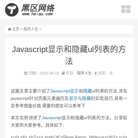
主页
>
程序人生
>
Javascript显示和隐藏ul列表的方
法
日期：2020-06-10
栏目：
程序人生
浏览：
次
这篇文章主要介绍了
Javascript
显示
和
隐藏
ul列表的方法,涉及
javascript针对页面元素遍历及
显示
与
隐藏
的实现技巧,具有一
定参考借鉴价值,需要的朋友可以参考下
本文实例讲述了
Javascript
显示和隐藏ul列表的方法。分享给
大家供大家参考。具体如下：
<ul> <li> <h2><a href="#">Show &amp; Hide</a></h2> <ul>