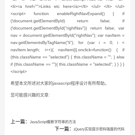
<li><a href="">Links etc here</a></li> </ul> </li> </ul>
<script> function enableRightNavExpand() { if
(!document.getElementById) return false; if
(!document.getElementById("rightNav")) return false; var
nav = document.getElementById("rightNav"); var navItem =
nav.getElementsByTagName("li"); for (var i = 0; i <
navItem.length; i++){ navItem[i].onclick=function() { if
(this.className == "selected") { this.className = ""; } else
if (this.className == ""){ this.className = "selected"; } } } }
</script>
希望本文所述对大家的javascript程序设计有所帮助。
您可能感兴趣的文章:
上一篇：
JavaScript截断字符串的方法
下一篇：
jQuery实现提示密码强度的代码