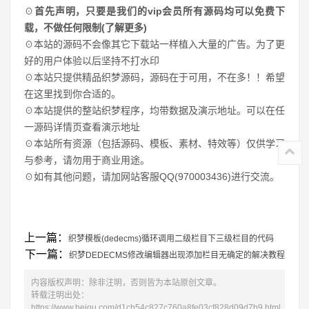
☉
首先声明，只要是我们的vip会员所有源码均可以免费下
载，不做任何限制(了解更多)
☉本站的源码不会像其它下载站一样植入大量的广告。为了更
好的用户体验以后坚持不打水印
☉本站只提供精品织梦源码，源码在于可用，不在多！！希望
在这里找到你合适的。
☉本站提供的整站织梦程序，均带数据及演示地址。可以在任
一源码详情页查看演示地址
☉本站所有资源（包括源码、模板、素材、特效等）仅供学习
与参考，请勿用于商业用途。
☉如有其他问题，请加网站客服QQ(970003436)进行交流。
上一篇：
织梦模板(dedecms)循环调用二级栏目下三级栏目的代码
下一篇：
织梦DEDECMS修改编辑器出现添加栏目无确定的解决教程
内容版权声明：除非注明，否则皆为本站原创文章。
转载注明出处：
https://www.heiqu.com/d1cb54c827c760a8fe03cf828d09d7b9.html