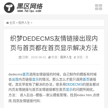
主页
>
程序人生
>
织梦DEDECMS友情链接出现内
页与首页都在首页显示解决方法
日期：2020-06-01
栏目：
程序人生
浏览：
次
dedecms
首页
调用友情链接的时候，自己制作的模板有时候
会
出现
内页链接
显示
的情况。那么怎么才能只调用
首页
链接
呢，其实早就有了解决的办法，很多用
DEDECMS
的朋友都对
内页友情链接与首页友情链接都在首页
显示
的问题所困扰。
方法： 进入后台--模板---默认模板管理，找到index.htm,点修
改,找到友情链接代码：