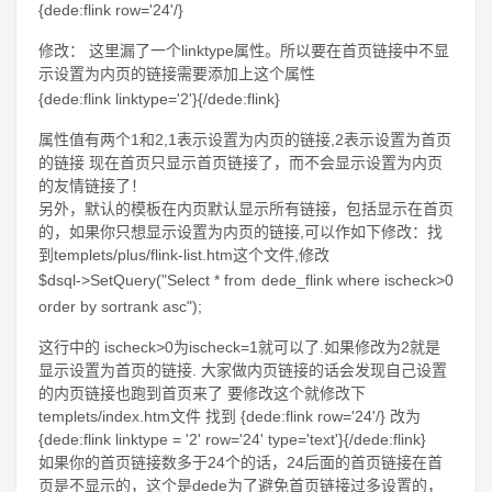
{dede:flink row='24'/}
修改： 这里漏了一个linktype属性。所以要在首页链接中不显
示设置为内页的链接需要添加上这个属性
{dede:flink linktype='2'}{/dede:flink}
属性值有两个1和2,1表示设置为内页的链接,2表示设置为首页
的链接 现在首页只显示首页链接了，而不会显示设置为内页
的友情链接了！
另外，默认的模板在内页默认显示所有链接，包括显示在首页
的，如果你只想显示设置为内页的链接,可以作如下修改：找
到templets/plus/flink-list.htm这个文件,修改
$dsql->SetQuery("Select * from dede_flink where ischeck>0
order by sortrank asc");
这行中的 ischeck>0为ischeck=1就可以了.如果修改为2就是
显示设置为首页的链接. 大家做内页链接的话会发现自己设置
的内页链接也跑到首页来了 要修改这个就修改下
templets/index.htm文件 找到 {dede:flink row='24'/} 改为
{dede:flink linktype = '2' row='24' type='text'}{/dede:flink}
如果你的首页链接数多于24个的话，24后面的首页链接在首
页是不显示的，这个是dede为了避免首页链接过多设置的，