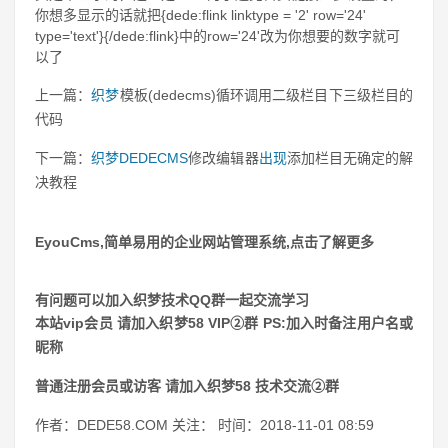
你想多显示的话就把{dede:flink linktype = '2' row='24'
type='text'}{/dede:flink}中的row='24'改为你想要的数字就可
以了
上一篇：
织梦
模板(dedecms)循环调用二级栏目下三级栏目的
代码
下一篇：
织梦
DEDECMS
修改编辑器
出现
添加栏目无确定的解
决教程
EyouCms,简单易用的企业网站管理系统,点击了解更多
有问题可以加入织梦技术QQ群一起交流学习
本站vip会员 请加入织梦58 VIP②群 PS:加入时备注用户名或
昵称
普通注册会员或访客 请加入织梦58 技术交流②群
作者：DEDE58.COM
关注： 时间：2018-11-01 08:59