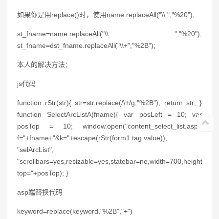
如果你是用replace()时，使用name.replaceAll("\\ ","%20");
st_fname=name.replaceAll("\\ ","%20");
st_fname=dst_fname.replaceAll("\\+","%2B");
本人的解决方法：
js代码
function rStr(str){ str=str.replace(/\+/g,"%2B"); return str; }
function SelectArcListA(fname){ var posLeft = 10; var
posTop = 10; window.open("content_select_list.asp?
f="+fname+"&k="+escape(rStr(form1.tag.value)),
"selArcList",
"scrollbars=yes,resizable=yes,statebar=no,width=700,height=500,
top="+posTop); }
asp端替换代码
keyword=replace(keyword,"%2B","+")