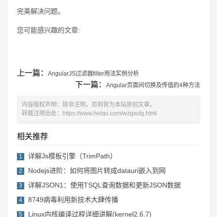
完美解决问题。
您可能感兴趣的文章:
上一篇：
AngularJS过滤器filter用法实例分析
下一篇：
Angular页面间切换及传值的4种方法
内容版权声明：除非注明，否则皆为本站原创文章。
转载注明出处：
https://www.heiqu.com/wzgwdg.html
相关推荐
详解Js模板引擎（TrimPath）
1
Nodejs进阶：如何将图片转成datauri嵌入到网
2
详解JSON1：使用TSQL查询数据和更新JSON数据
3
8749病毒利用新技术大肆传播
4
Linux内核编译过程详细讲解(kernel2.6.7)
5