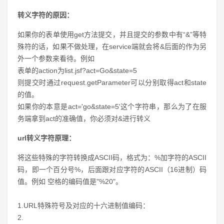
转义字符的原因：
如果你的表单使用get方法提交，并且提交的参数中有“&”等特
殊符的话，如果不做处理，在service端就会将&后面的作为另
外一个参数来看待。例如
表单的action为list.jsf?act=Go&state=5
则提交时通过request.getParameter可以分别取得act和state
的值。
如果你的本意是act='go&state=5'这个字符串，那么为了在服
务端拿到act的准确值，你必须对&进行转义
url转义字符原理：
将这些特殊的字符转换成ASCII码，格式为：%加字符的ASCII
码，即一个百分号%，后面跟对应字符的ASCII（16进制）码
值。例如 空格的编码值是"%20"。
1.URL特殊符号及对应的十六进制值编码：
2.