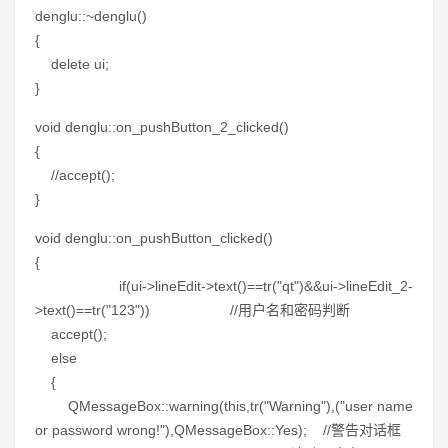
denglu::~denglu()
{
delete ui;
}
void denglu::on_pushButton_2_clicked()
{
//accept();
}
void denglu::on_pushButton_clicked()
{
if(ui->lineEdit->text()==tr("qt")&&ui->lineEdit_2-
>text()==tr("123")) //用户名和密码判断
accept();
else
{
QMessageBox::warning(this,tr("Warning"),("user name
or password wrong!"),QMessageBox::Yes); //警告对话框