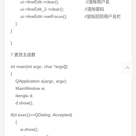
ui->lineEdit->clear(); //清除用户名
ui->lineEdit_2->clear(); //清除密码
ui->lineEdit->setFocus(); //鼠标回到用户名栏
}
}
}
7.更改主函数
int main(int argc, char *argv[])
{
QApplication a(argc, argv);
MainWindow w;
denglu d;
d.show();
if(d.exec()==QDialog::Accepted)
{
w.show();