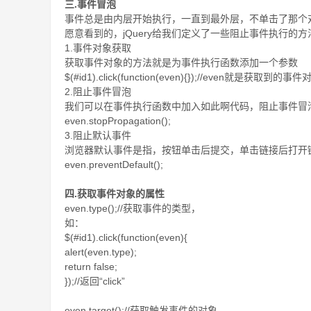
三.事件冒泡
事件总是由内层开始执行，一直到最外层，不单击了那个
愿意看到的，jQuery给我们定义了一些阻止事件执行的方
1.事件对象获取
获取事件对象的方法就是为事件执行函数添加一个参数
$(#id1).click(function(even){});//even就是获取到的事件
2.阻止事件冒泡
我们可以在事件执行函数中加入如此啊代码，阻止事件冒
even.stopPropagation();
3.阻止默认事件
浏览器默认事件是指，按钮单击后提交，单击链接后打开链接
even.preventDefault();
四.获取事件对象的属性
even.type();//获取事件的类型，
如：
$(#id1).click(function(even){
alert(even.type);
return false;
});//返回“click”
even.target();//获取触发事件的对象