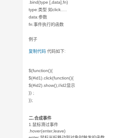
.bind(type [,data],fn)
type:类型 如click.....
data:参数
fn:事件执行的函数
例子
复制代码
代码如下:
$(function(){
$(#id1).click(function(){
$(#id2).show();//id2显示
}) ;
});
二.合成事件
1.鼠标滑过事件
.hover(enter,leave)
enter:鼠标光标移动到对象时触发的函数