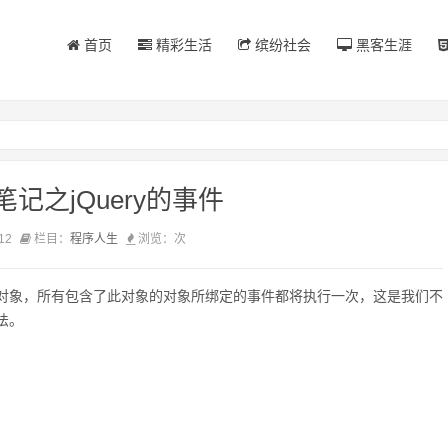
首页
精彩生活
缤纷社会
黑客生涯
习笔记之jQuery的事件
12
栏目：
程序人生
浏览：
次
对象，所有包含了此对象的对象所绑定的事件都将执行一次，这是我们不
法。