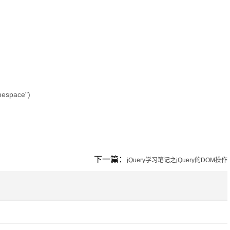
space")
下一篇：
jQuery学习笔记之jQuery的DOM操作