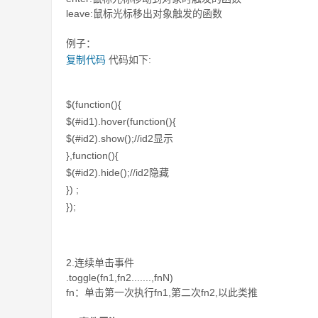
leave:鼠标光标移出对象触发的函数
例子：
复制代码
代码如下:
$(function(){
$(#id1).hover(function(){
$(#id2).show();//id2显示
},function(){
$(#id2).hide();//id2隐藏
}) ;
});
2.连续单击事件
.toggle(fn1,fn2.......,fnN)
fn：单击第一次执行fn1,第二次fn2,以此类推