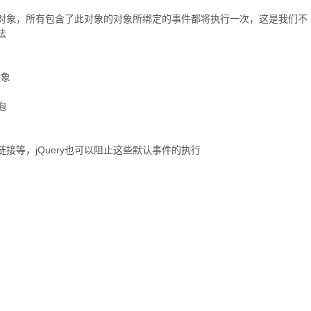
对象，所有包含了此对象的对象所绑定的事件都将执行一次，这是我们不
法
对象
泡
等，jQuery也可以阻止这些默认事件的执行