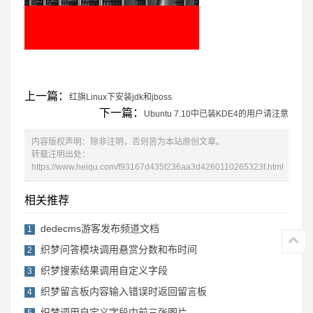
上一篇：
红旗Linux下安装jdk和jboss
下一篇：
Ubuntu 7.10中已装KDE4的用户请注意
内容版权声明：除非注明，否则皆为本站原创文章。
转载注明出处：
https://www.heiqu.com/f93167d435f236aa3d4260110265323f.html
相关推荐
dedecms游客发布频道文档
1
织梦问答模块调用悬赏分数和布时间
2
织梦搜索结果调用自定义字段
3
织梦留言板内容输入错误时返回留言板
4
织梦调用自定义字段中前三张图片