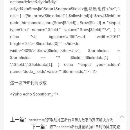
action=delete&diyid=$diy-
>diyid&id=$row[id]&do=1&name=$field'>删除原附件</a>"; }
else { if(!in_array($fielddata[1],$allowhtml)){ $row[$field] =
dede_htmlspecialchars($row[$field]); $row[$field] = "<input
type='text' name='".$field."' value='".$row[$field]."'/>"; } }
echo '<tr bgcolor="#ffffff"><td width="20%"
height="24">'.$fielddata[0].':'.'</td><td
width="80%">'.$row[$field].'</td></tr>'; $formfields .=
$formfields == ''? $field.','.$fielddata[1] :
';'.$field.','.$fielddata[1]; } echo "<input type='hidden'
name='dede_fields' value='".$formfields."'>"; ?>
这一块PHP代码改成
<?php echo $postform; ?>
上一篇：
dedecms织梦联动地区后台显示为数字的真正解决方法
下一篇：
修正dedecms后台批量增加栏目时的排序问题