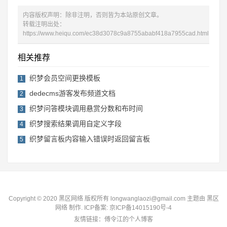
内容版权声明：除非注明，否则皆为本站原创文章。
转载注明出处：
https://www.heiqu.com/ec38d3078c9a8755ababf418a7955cad.html
相关推荐
织梦会员空间更换模板
1
dedecms游客发布频道文档
2
织梦问答模块调用悬赏分数和布时间
3
织梦搜索结果调用自定义字段
4
织梦留言板内容输入错误时返回留言板
5
Copyright © 2020 黑区网络 版权所有 longwanglaozi@gmail.com 主题由
黑区
网络
制作. ICP备案:
京ICP备14015190号-4
友情链接：
傅令江的个人博客