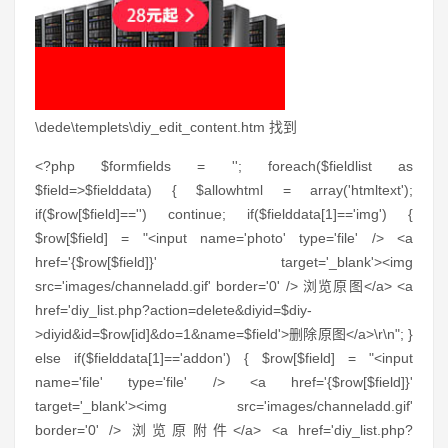
\dede\templets\diy_edit_content.htm 找到
<?php $formfields = ''; foreach($fieldlist as
$field=>$fielddata) { $allowhtml = array('htmltext');
if($row[$field]=='') continue; if($fielddata[1]=='img') {
$row[$field] = "<input name='photo' type='file' /> <a
href='{$row[$field]}' target='_blank'><img
src='images/channeladd.gif' border='0' /> 浏览原图</a> <a
href='diy_list.php?action=delete&diyid=$diy-
>diyid&id=$row[id]&do=1&name=$field'>删除原图</a>\r\n"; }
else if($fielddata[1]=='addon') { $row[$field] = "<input
name='file' type='file' /> <a href='{$row[$field]}'
target='_blank'><img src='images/channeladd.gif'
border='0' /> 浏览原附件</a> <a href='diy_list.php?