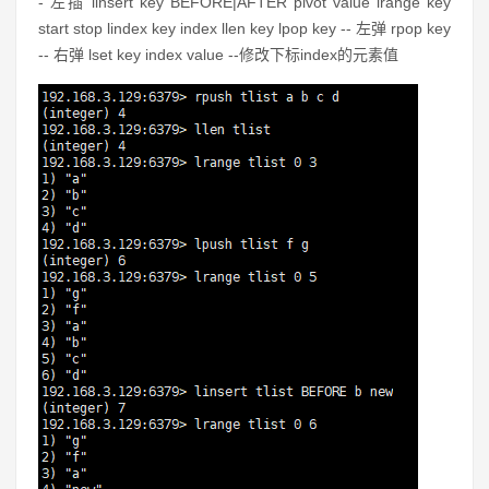
-
左插 linsert key BEFORE
|
AFTER pivot value lrange key
start stop lindex key index llen key lpop key
--
左弹 rpop key
--
右弹 lset key index value
--修改下标index的元素值