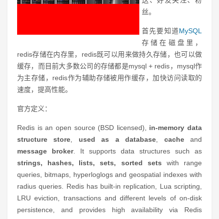
送、好友关注、粉
丝。
首先要知道
MySQL
存储在磁盘里，
redis存储在内存里，redis既可以用来做持久存储，也可以做
缓存，而目前大多数公司的存储都是mysql + redis，mysql作
为主存储，redis作为辅助存储被用作缓存，加快访问读取的
速度，提高性能。
官方定义：
Redis is an open source (BSD licensed),
in-memory data
structure store
,
used as a database
,
cache
and
message broker
. It supports data structures such as
strings, hashes, lists, sets, sorted sets
with range
queries, bitmaps, hyperloglogs and geospatial indexes with
radius queries. Redis has built-in replication, Lua scripting,
LRU eviction, transactions and different levels of on-disk
persistence, and provides high availability via Redis