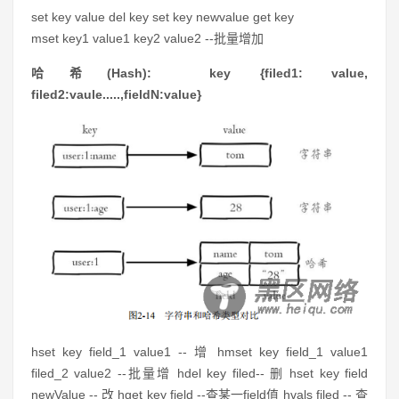
set key value del key set key newvalue get key
mset key1 value1 key2 value2 --批量增加
哈希(Hash): key {filed1: value,
filed2:vaule.....,fieldN:value}
hset key field_1 value1 --
增 hmset key field_1 value1
filed_2 value2
--
批量增 hdel key filed
--
删 hset key field
newValue
--
改 hget key field
--
查某一field值 hvals filed
-- 查