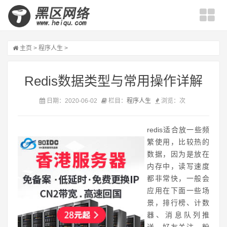
主页
>
程序人生
>
Redis数据类型与常用操作详解
日期：2020-06-02
栏目：
程序人生
浏览：
次
redis适合放一些频
繁使用，比较热的
数据，因为是放在
内存中，读写速度
都非常快，一般会
应用在下面一些场
景，排行榜、计数
器、消息队列推