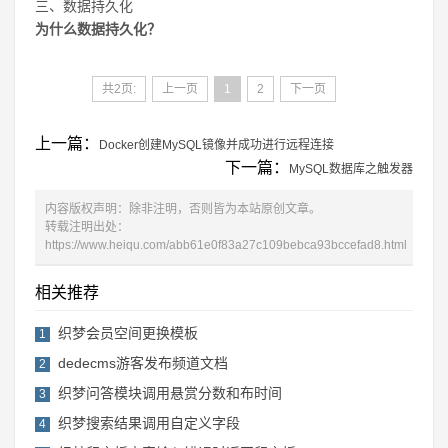
三、数据持久化
为什么数据持久化？
共2页:
上一页
1
2
下一页
上一篇：
Docker创建MySQL镜像并成功进行远程连接
下一篇：
MySQL数据库之触发器
内容版权声明：除非注明，否则皆为本站原创文章。
转载注明出处：
https://www.heiqu.com/abb61e0f83a27c109bebca93bccefad8.html
相关推荐
织梦会员空间更换模板
1
dedecms游客发布频道文档
2
织梦问答模块调用悬赏分数和布时间
3
织梦搜索结果调用自定义字段
4