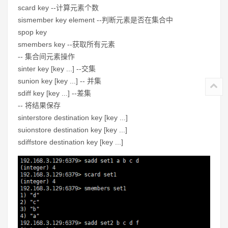
scard key --计算元素个数
sismember key element --
判断元素是否在集合中
spop key
smembers key --获取所有元素
-- 集合间元素操作
sinter key [key ...] --交集
sunion key [
key ...
] -- 并集
sdiff key [key ...] --差集
-- 将结果保存
sinterstore destination key [key ...]
suionstore destination key [key ...]
sdiffstore destination key [key ...]