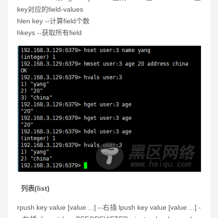
key对应的field-values
hlen key --计算field个数
hkeys --
获取所有
field
列表(list)
rpush key value [value ...] --
右插 lpush key value [value ...]
-