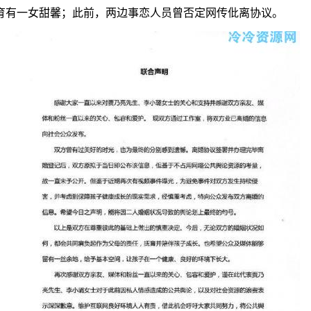
，育有一女甜馨；此前，两边事恋人员曾否定网传仳离协议。