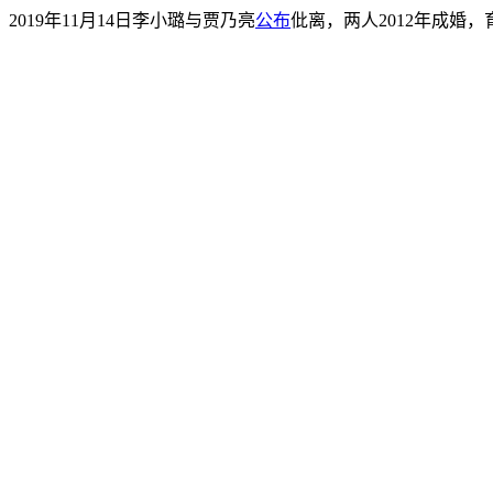
2019年11月14日李小璐与贾乃亮
公布
仳离，两人2012年成婚