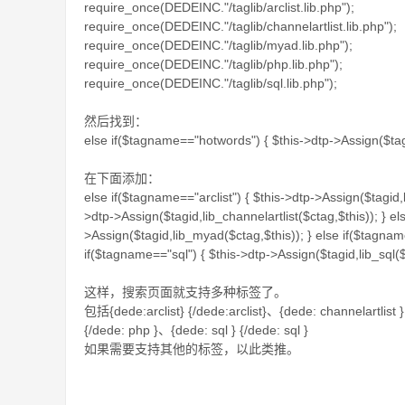
require_once(DEDEINC."/taglib/arclist.lib.php");
require_once(DEDEINC."/taglib/channelartlist.lib.php");
require_once(DEDEINC."/taglib/myad.lib.php");
require_once(DEDEINC."/taglib/php.lib.php");
require_once(DEDEINC."/taglib/sql.lib.php");
然后找到：
else if($tagname=="hotwords") { $this->dtp->Assign($tag
在下面添加：
else if($tagname=="arclist") { $this->dtp->Assign($tagid,li
>dtp->Assign($tagid,lib_channelartlist($ctag,$this)); } e
>Assign($tagid,lib_myad($ctag,$this)); } else if($tagnam
if($tagname=="sql") { $this->dtp->Assign($tagid,lib_sql($
这样，搜索页面就支持多种标签了。
包括{dede:arclist} {/dede:arclist}、{dede: channelartlist
{/dede: php }、{dede: sql } {/dede: sql }
如果需要支持其他的标签，以此类推。