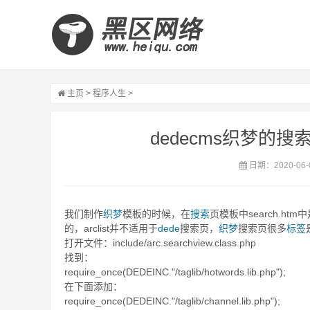
主页
>
程序人生
>
dedecms织梦的
日期：2020-06-
我们制作
织梦
模板的时候，在
搜索
页模板中search.htm中
的，arclist并不适用于
dede
搜索页，
织梦
搜索页很多
标签
打开文件：include/arc.searchview.class.php
找到：
require_once(DEDEINC."/taglib/hotwords.lib.php");
在下面添加：
require_once(DEDEINC."/taglib/channel.lib.php");