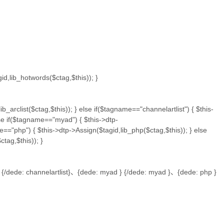
id,lib_hotwords($ctag,$this)); }
b_arclist($ctag,$this)); } else if($tagname=="channelartlist") { $this-
lse if($tagname=="myad") { $this->dtp-
e=="php") { $this->dtp->Assign($tagid,lib_php($ctag,$this)); } else
ctag,$this)); }
 } {/dede: channelartlist}、{dede: myad } {/dede: myad }、{dede: php }