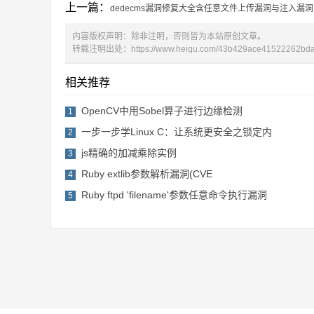
上一篇：
dedecms漏洞修复大全含任意文件上传漏洞与注入漏洞
内容版权声明：除非注明，否则皆为本站原创文章。
转载注明出处：
https://www.heiqu.com/43b429ace41522262bda
相关推荐
OpenCV中用Sobel算子进行边缘检测
1
一步一步学Linux C：让系统更安全之锁定内
2
js精确的加减乘除实例
3
Ruby extlib参数解析漏洞(CVE
4
Ruby ftpd 'filename'参数任意命令执行漏洞
5