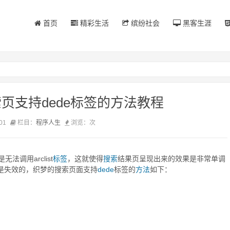
首页
精彩生活
缤纷社会
黑客生涯
搜索页支持dede标签的方法教程
01
栏目：
程序人生
浏览：
次
是无法调用arclist
标签
，这就使得
搜索
结果页呈现出来的效果是非常单调
是失效的，织梦的搜索页面支持
dede
标签的
方法
如下：