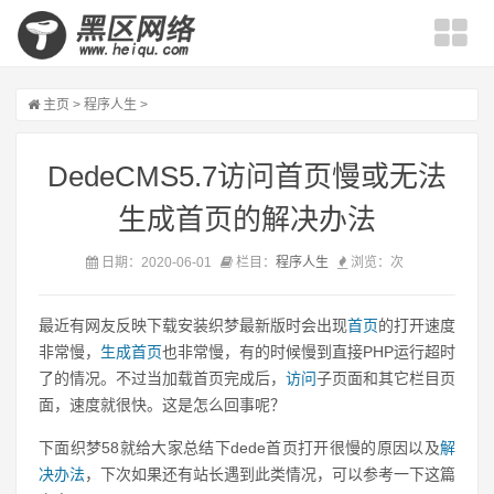
主页
>
程序人生
>
DedeCMS5.7访问首页慢或无法
生成首页的解决办法
日期：2020-06-01
栏目：
程序人生
浏览：
次
最近有网友反映下载安装织梦最新版时会出现
首页
的打开速度
非常慢，
生成
首页
也非常慢，有的时候慢到直接PHP运行超时
了的情况。不过当加载首页完成后，
访问
子页面和其它栏目页
面，速度就很快。这是怎么回事呢？
下面织梦58就给大家总结下dede首页打开很慢的原因以及
解
决
办法
，下次如果还有站长遇到此类情况，可以参考一下这篇