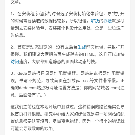
文章。
1、在安装程序程序的时候选了安装初始化体验包，导致打开
的时候需要读取的数据比较多，所以很慢。
解决
的
办法
就是尽
量别去安装体验包，安装那个也没什么用处，全是一些垃圾广
告信息。
2、首页是动态浏览的，没有去后台
生成
静态html，导致打开
很慢。我们建议大家把首页生成静态的HTML，这样可以加快
访问
速度，大家都知道静态的页面比动态的快。
3、dede网站根目录网址配置错误。网站站点根网址配置错
误，书写不规范，导致首页在加载js、css等文件非常慢。正
确的dedecms站点根网址设置方法是：你的网站域名.com(注
意：后面没有“/”。)
这我们之前也在本地环境中测试过，这种错误的路径确实会导
致首页打开很慢。研究中心给大家的建议就是每一项网站的配
置信息都要认真填写，尽量避免错误，因为一个很小的错误就
可能会导致致命的缺陷。