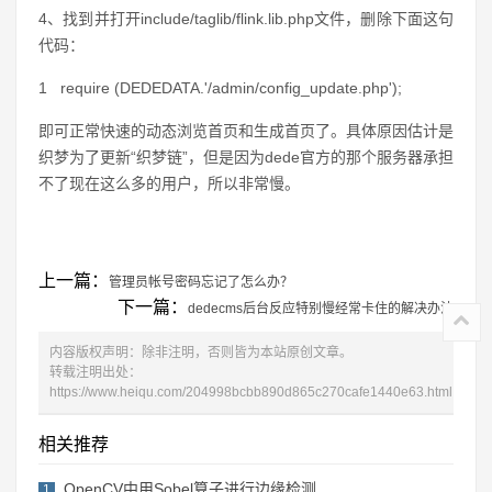
4、找到并打开include/taglib/flink.lib.php文件，删除下面这句
代码：
1
require (DEDEDATA.'/admin/config_update.php');
即可正常快速的动态浏览首页和生成首页了。具体原因估计是
织梦为了更新“织梦链”，但是因为dede官方的那个服务器承担
不了现在这么多的用户，所以非常慢。
上一篇：
管理员帐号密码忘记了怎么办？
下一篇：
dedecms后台反应特别慢经常卡住的解决办法
内容版权声明：除非注明，否则皆为本站原创文章。
转载注明出处：
https://www.heiqu.com/204998bcbb890d865c270cafe1440e63.html
相关推荐
OpenCV中用Sobel算子进行边缘检测
1