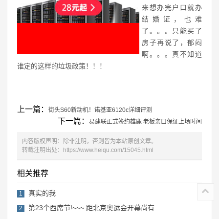
来想办完户口就办
结婚证，也难
了。。。只能买了
房子再说了，郁闷
啊。。。真不知道
谁定的这样的垃圾政策！！！
上一篇：
街头S60新动机！诺基亚6120c详细评测
下一篇：
易建联正式签约雄鹿 老板亲口保证上场时间
内容版权声明：除非注明，否则皆为本站原创文章。
转载注明出处：
https://www.heiqu.com/15045.html
相关推荐
真实的我
1
第23个西席节!~~~ 距北京奥运会开幕尚有
2