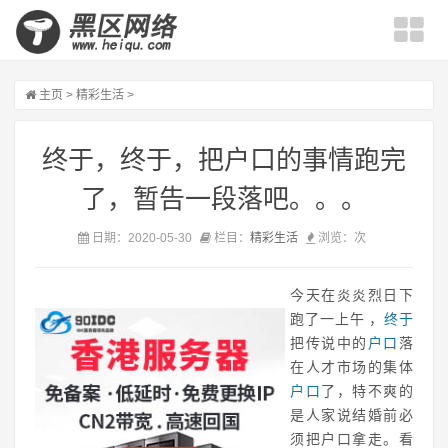
主页
>
精彩生活
>
终于，终于，把户口的事情跑完
了，暂告一段落吧。。。
日期：2020-05-30
栏目：
精彩生活
浏览：
次
今天在炎炎烈日下
跑了一上午 ，
终于
把传说中的
户口
落
在人才市场的集体
户口
了，特不爽的
是人家说结婚前必
须把户口拿走。看