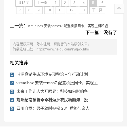
共13页:
上一页
1
2
3
4
5
6
7
8
9
10
11
12
13
下一页
上一篇：
virtualbox 安装centos7 配置桥接网卡，实现主机和虚
下一篇：没有了
内容版权声明：除非注明，否则皆为本站原创文章。
转载注明出处：
https://www.heiqu.com/zydjwx.html
相关推荐
《洞庭湖生态环境专项整治三年行动计划
1
virtualbox 安装centos7 配置桥接网卡，实现主
2
未来工作让人大开眼界：科技如何影响各
3
荆州纪南镇鲁��村返乡农民杨顺海：投
4
四川自贡：男子幼时被拐 28年后终与亲人
5