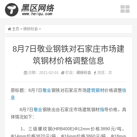
主页
>
缤纷社会
>
8月7日敬业钢铁对石家庄市场建
筑钢材价格调整信息
日期：2021-02-01
栏目：
缤纷社会
浏览：
次
原标题：8月7日
敬业
钢铁对石家庄市场
建筑钢材
价格调整
信
息
8月7日
敬业
钢铁
出台石家庄
市场
建筑
钢材
指
导
价格
，具
体情况如下：
1、三级螺纹钢(HRB400E)Φ12mm价格3890元/吨，
Φ14mm价格3870元/吨，Φ16mm价格3860元/吨，Φ18mm