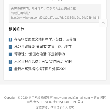
内容版权声明：除非注明，否则皆为本站原创文章。
转载注明出处：
http://www.heiqu.com/f2d20e27ecae7db033368d6ce54d94f4.html
相关推荐
在弘扬爱国主义精神中学习英雄、涵养情
1
林郑月娥解读“爱国者”定义：邓小平在
2
谭惠珠：“爱国者治港”不是新事物
3
人民日报评论员：夯实“爱国者治港”的
4
能扫出富强福的福字图片分享2021
5
Copyright © 2020 黑区网络 版权所有 longwanglaozi@gmail.com 主题由
黑区
网络
制作. ICP备案:
京ICP备14015190号-4
友情链接：
傅令江的个人博客