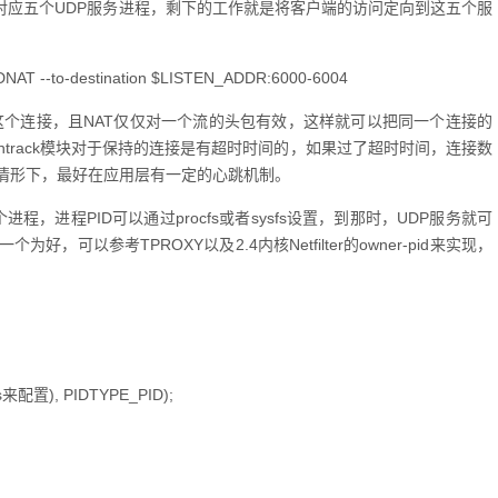
4五个端口对应五个UDP服务进程，剩下的工作就是将客户端的访问定向到这五个服
 -j DNAT --to-destination $LISTEN_ADDR:6000-6004
保持这个连接，且NAT仅仅对一个流的头包有效，这样就可以把同一个连接的
ntrack模块对于保持的连接是有超时时间的，如果过了超时时间，连接数
情形下，最好在应用层有一定的心跳机制。
进程，进程PID可以通过procfs或者sysfs设置，到那时，UDP服务就可
以参考TPROXY以及2.4内核Netfilter的owner-pid来实现，
来配置), PIDTYPE_PID);