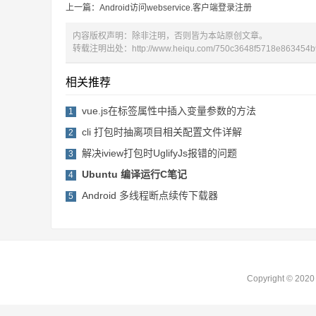
上一篇：
Android访问webservice.客户端登录注册
内容版权声明：除非注明，否则皆为本站原创文章。
转载注明出处：
http://www.heiqu.com/750c3648f5718e863454
相关推荐
vue.js在标签属性中插入变量参数的方法
1
cli 打包时抽离项目相关配置文件详解
2
解决iview打包时UglifyJs报错的问题
3
Ubuntu 编译运行C笔记
4
Android 多线程断点续传下载器
5
Copyright © 2