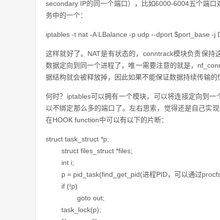
secondary IP的同一个端口），比如6000-600
务中的一个：
iptables -t nat -A LBalance -p udp --dport $port_base
这样就好了。NAT是有状态的，conntrack模块负责
数据定向到同一个进程了，唯一需要注意的就是，nf_con
据结构就会被释放掉，因此如果不能保证数据持续传输的
何时？iptables可以拥有一个模块，可以将连接定向到一个
以不绑定那么多的端口了。左右思索，觉得还是自己实现一个为好，可
在HOOK function中可以有以下的片断：
struct task_struct *p;
struct files_struct *files;
int i;
p = pid_task(find_get_pid(进程PID，可以通过procfs
if (!p)
goto out;
task_lock(p);