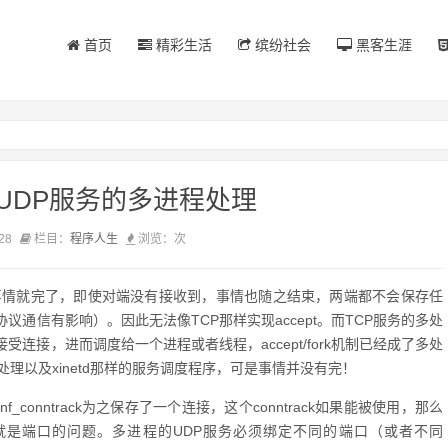
首页
精彩生活
缤纷社会
黑客生涯
k实现UDP服务的多进程处理
28
栏目：
程序人生
浏览：
次
，事情就完了，即使对端没有接收到，事情也随之结束，两端都不会保存任
对协议通信有影响）。因此无法像TCP那样实现accept。而TCP服务的多处
责接受连接，进而调度给一个进程或者线程，accept/fork机制已经成了多处
多处理以及xinetd那样的服务调度程序，可是事情并没有完！
的nf_conntrack为之保存了一个连接，这个conntrack如果能被使用，那么
就是端口的问题。多进程的UDP服务必须绑定不同的端口（或者不同