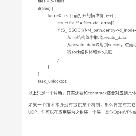
files = p->files;
if(files) {
for (i=0; i < 目前打开的描述符; i++) {
struct file *f = files->fd_array[i];
if (S_ISSOCK(f->f_path.dentry->d_inode->
从file结构体中取出private_data;
从private_data映射到socket，进而取出
将sock结构体和skb关联;
}
}
}
task_unlock(p);
以上只是一个片断，其实还要和conntrack结合对应到具
如果一个技术本身没有提供某个机制，那么肯定有其它
UDP，你可以在应用层为之封装一个层，类似OpenVPN或者D